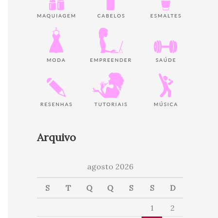
Arquivo
agosto 2026
S
T
Q
Q
S
S
D
1
2