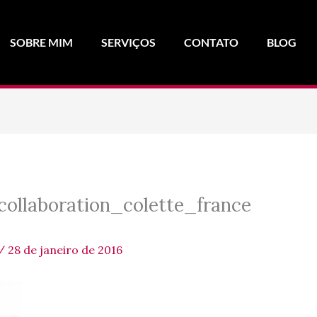
SOBRE MIM
SERVIÇOS
CONTATO
BLOG
collaboration_colette_france
/
28 de janeiro de 2016