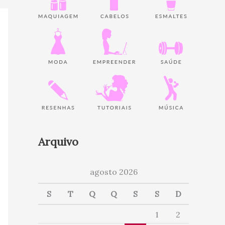
Arquivo
agosto 2026
S
T
Q
Q
S
S
D
1
2