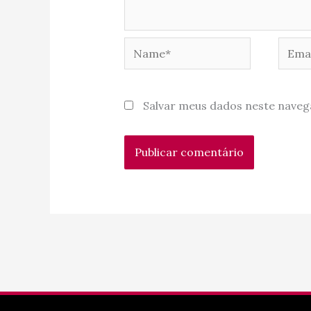
Name*
Email
Salvar meus dados neste naveg