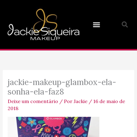
Ir
para
o
conteúdo
jackie-makeup-glambox-ela-
sonha-ela-faz8
Deixe um comentário
/ Por
Jackie
/
16 de maio de
2018