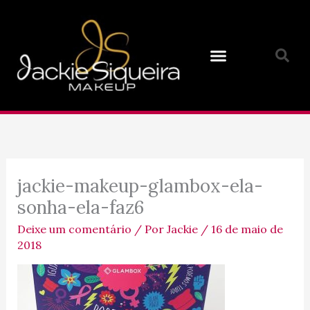
Ir
para
o
conteúdo
jackie-makeup-glambox-ela-
sonha-ela-faz6
Deixe um comentário
/ Por
Jackie
/
16 de maio de
2018