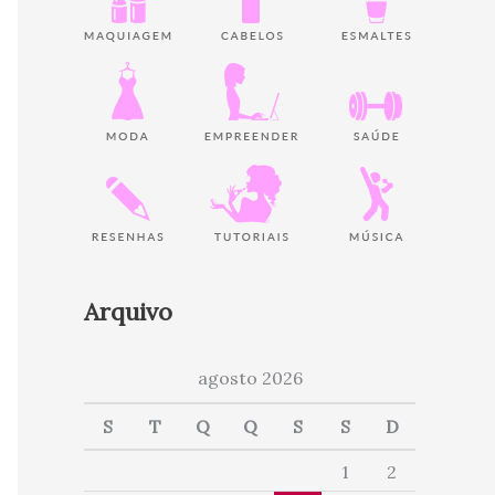
Arquivo
agosto 2026
S
T
Q
Q
S
S
D
1
2