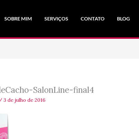
SOBRE MIM
SERVIÇOS
CONTATO
BLOG
eCacho-SalonLine-final4
/
3 de julho de 2016