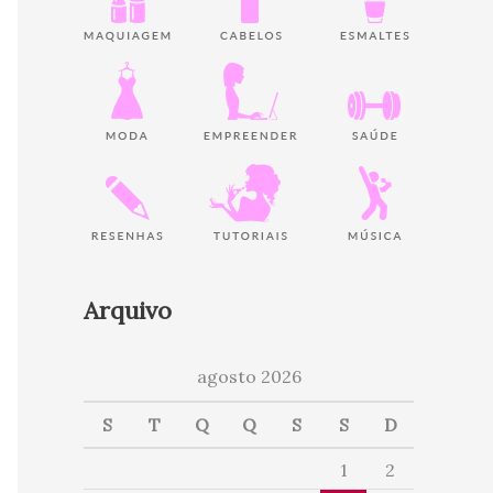
Arquivo
agosto 2026
S
T
Q
Q
S
S
D
1
2