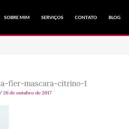
SOBRE MIM
SERVIÇOS
CONTATO
BLOG
a-fler-mascara-citrino-1
/
26 de outubro de 2017