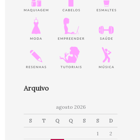
Arquivo
agosto 2026
S
T
Q
Q
S
S
D
1
2