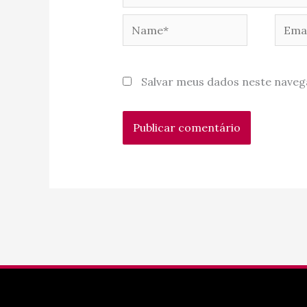
Name*
Email
Salvar meus dados neste naveg