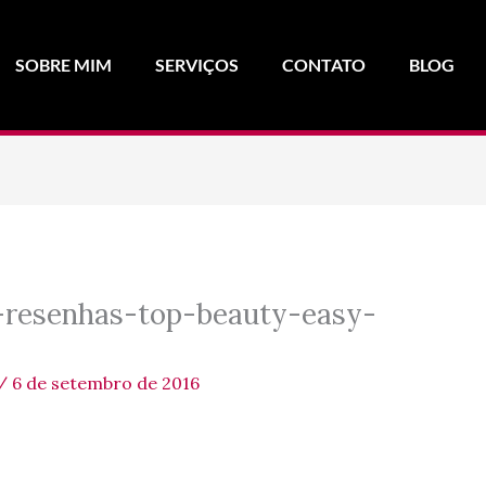
SOBRE MIM
SERVIÇOS
CONTATO
BLOG
-resenhas-top-beauty-easy-
/
6 de setembro de 2016