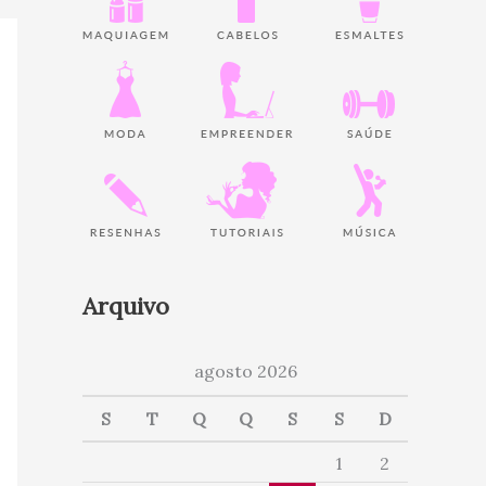
Arquivo
agosto 2026
S
T
Q
Q
S
S
D
1
2