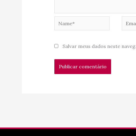
Name*
Email
Salvar meus dados neste naveg