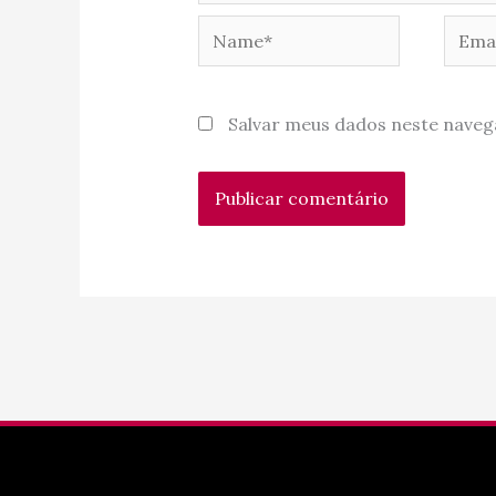
Name*
Email
Salvar meus dados neste naveg