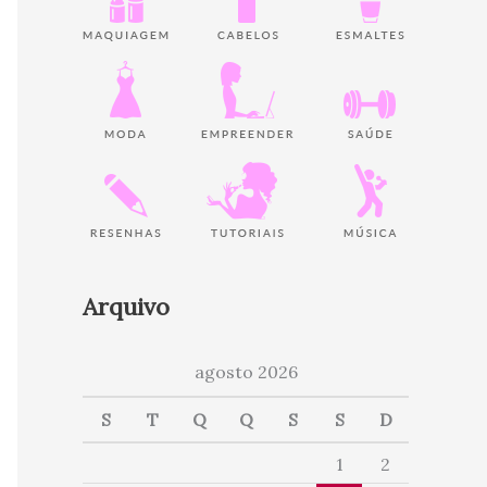
Arquivo
agosto 2026
S
T
Q
Q
S
S
D
1
2