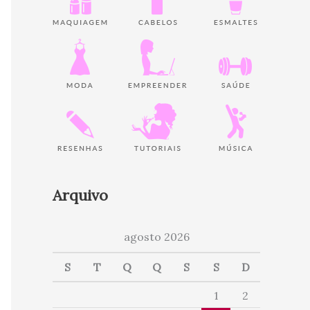
Arquivo
agosto 2026
S
T
Q
Q
S
S
D
1
2