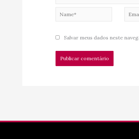
Name*
Email
Salvar meus dados neste naveg