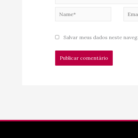
Name*
Email
Salvar meus dados neste naveg