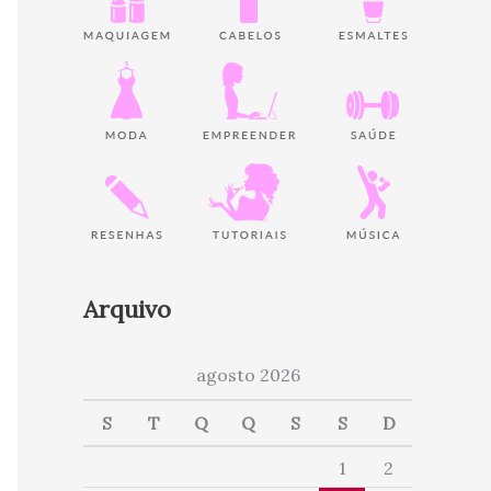
Arquivo
agosto 2026
S
T
Q
Q
S
S
D
1
2