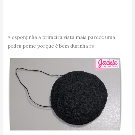
A esponjinha a primeira vista mais parece uma
pedra pome porque é bem durinha rs