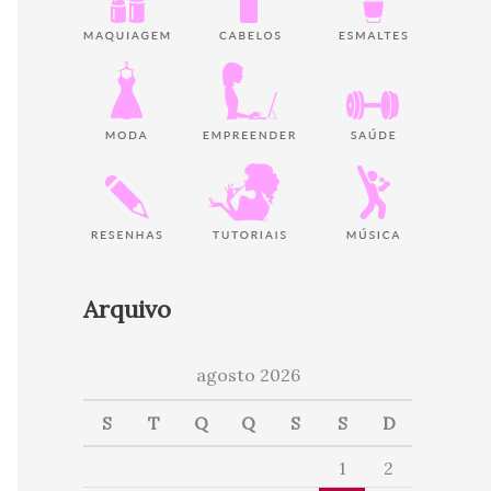
Arquivo
agosto 2026
S
T
Q
Q
S
S
D
1
2