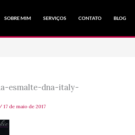
SOBRE MIM
SERVIÇOS
CONTATO
BLOG
a-esmalte-dna-italy-
/
17 de maio de 2017