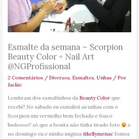
Esmalte da semana – Scorpion
Beauty Color + Nail Art
@NGProfissional
2 Comentários
/
Diversos
,
Esmaltes
,
Unhas
/ Por
Jackie
Lembram dos esmaltinhos da
Beauty Color
que
recebi? No sábado eu esmaltei as unhas com o
Scorpion um vermelho bem fechado e fosco
lindoooo!! só que a bonita não tinha tirado foto
e
no domingo eu e minha miguxa
@kellymenac
fomos