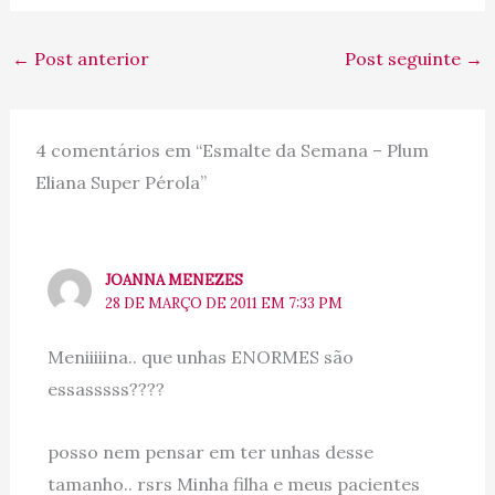
←
Post anterior
Post seguinte
→
4 comentários em “Esmalte da Semana – Plum
Eliana Super Pérola”
JOANNA MENEZES
28 DE MARÇO DE 2011 EM 7:33 PM
Meniiiiina.. que unhas ENORMES são
essasssss????
posso nem pensar em ter unhas desse
tamanho.. rsrs Minha filha e meus pacientes