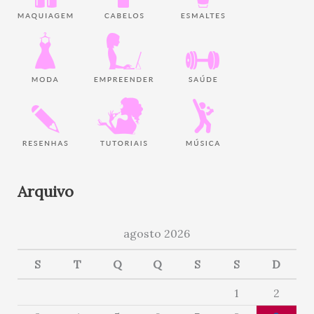
Arquivo
agosto 2026
S
T
Q
Q
S
S
D
1
2