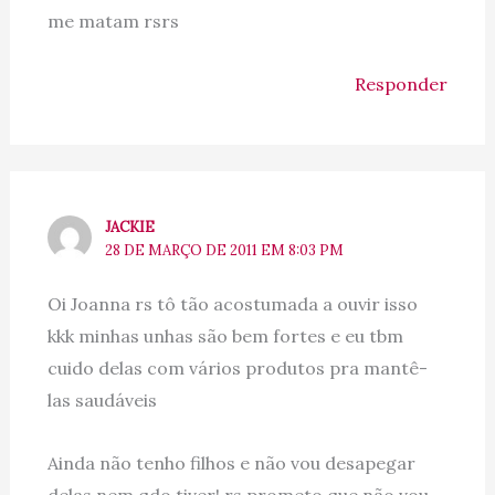
me matam rsrs
Responder
JACKIE
28 DE MARÇO DE 2011 EM 8:03 PM
Oi Joanna rs tô tão acostumada a ouvir isso
kkk minhas unhas são bem fortes e eu tbm
cuido delas com vários produtos pra mantê-
las saudáveis
Ainda não tenho filhos e não vou desapegar
delas nem qdo tiver! rs prometo que não vou