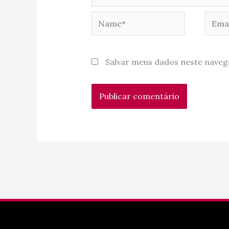
Name*
Email
Salvar meus dados neste naveg