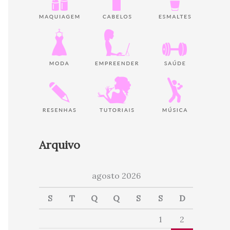
Arquivo
agosto 2026
S
T
Q
Q
S
S
D
1
2