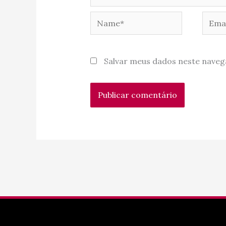
Name*
Email
Salvar meus dados neste naveg