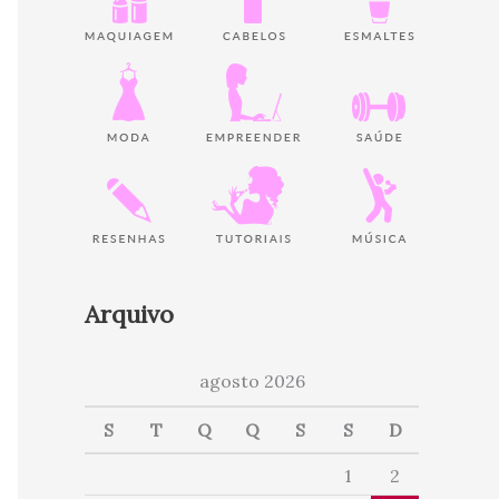
Arquivo
agosto 2026
S
T
Q
Q
S
S
D
1
2