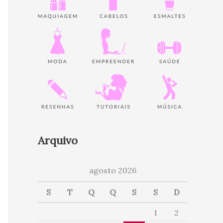
Arquivo
agosto 2026
S
T
Q
Q
S
S
D
1
2