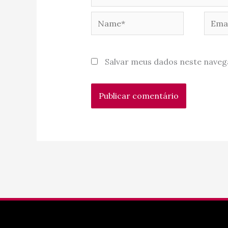
Name*
Email
Salvar meus dados neste naveg