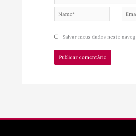
Name*
Email
Salvar meus dados neste naveg