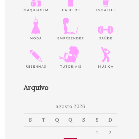
Arquivo
agosto 2026
S
T
Q
Q
S
S
D
1
2