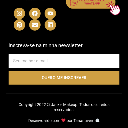
I
P
F
E
Y
L
n
i
a
n
o
i
s
n
c
v
u
n
t
t
e
e
t
k
a
e
b
l
u
e
g
r
o
o
b
d
r
e
o
p
e
i
Inscreva-se na minha newsletter
a
s
k
e
n
m
t
E-
mail
QUERO ME INSCREVER
Copyright 2022 © Jackie Makeup. Todos os direitos
reservados.
Desenvolvido com
por
Tananuvem