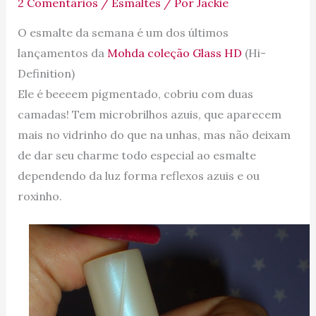
2 Comentários
/
Esmaltes
/ Por
Jackie
O esmalte da semana é um dos últimos
lançamentos da
Mohda coleção Glass HD
(Hi-
Definition)
Ele é beeeem pígmentado, cobriu com duas
camadas! Tem microbrilhos azuis, que aparecem
mais no vidrinho do que na unhas, mas não deixam
de dar seu charme todo especial ao esmalte
dependendo da luz forma reflexos azuis e ou
roxinho.