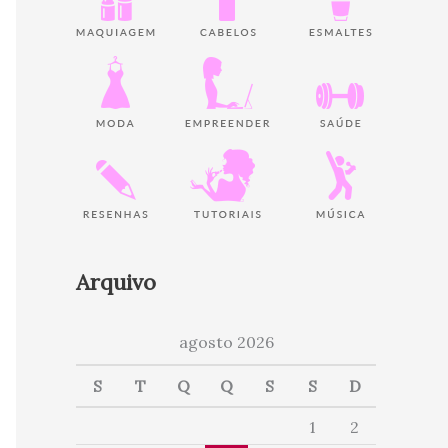
Arquivo
agosto 2026
S
T
Q
Q
S
S
D
1
2