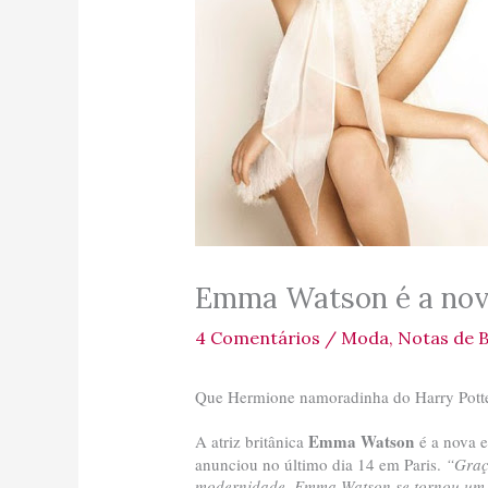
Emma Watson é a nov
4 Comentários
/
Moda
,
Notas de 
Que Hermione namoradinha do Harry Potte
Emma Watson
A atriz britânica
é a nova 
anunciou no último dia 14 em Paris.
“Graç
modernidade, Emma Watson se tornou um í