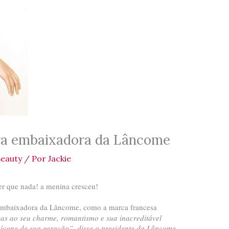
a embaixadora da Lâncome
Beauty
/ Por
Jackie
r que nada! a menina cresceu!
embaixadora da Lâncome, como a marca francesa
as ao seu charme, romantismo e sua inacreditável
cone de sua geração”, disse o presidente da Lâncome