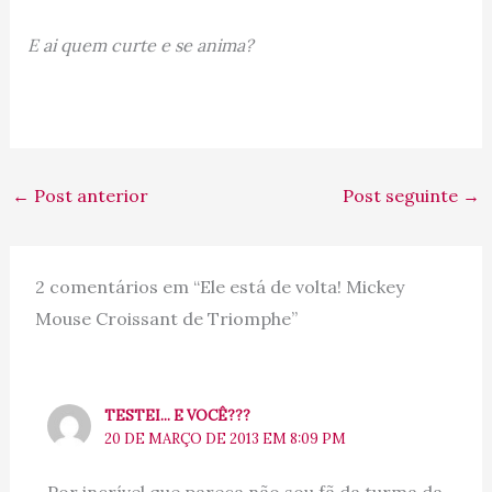
E ai quem curte e se anima?
←
Post anterior
Post seguinte
→
2 comentários em “Ele está de volta! Mickey
Mouse Croissant de Triomphe”
TESTEI... E VOCÊ???
20 DE MARÇO DE 2013 EM 8:09 PM
Por incrível que pareça não sou fã da turma da