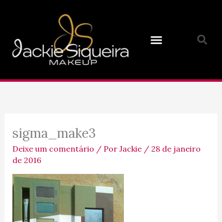
Ir
para
o
conteúdo
sigma_make3
Deixe um comentário
/ Por
Jackie
/
28 de janeiro
de 2016