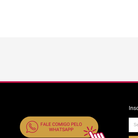
Ins
E-
mail