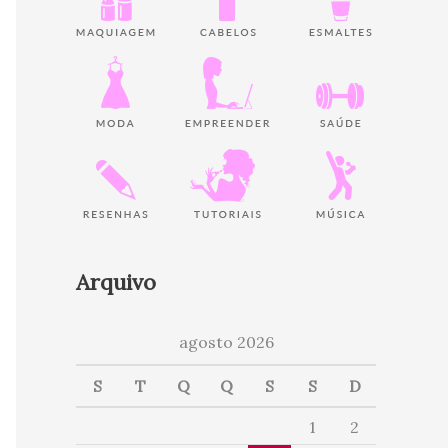
Arquivo
agosto 2026
S
T
Q
Q
S
S
D
1
2