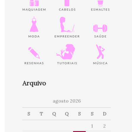
Arquivo
agosto 2026
S
T
Q
Q
S
S
D
1
2