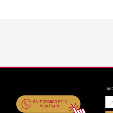
Ins
E-
mail