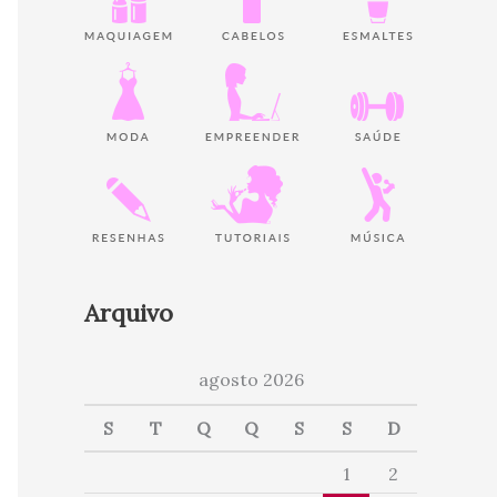
Arquivo
agosto 2026
S
T
Q
Q
S
S
D
1
2