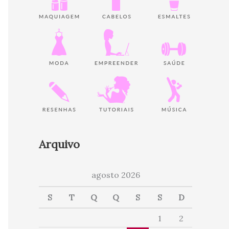
Arquivo
agosto 2026
S
T
Q
Q
S
S
D
1
2