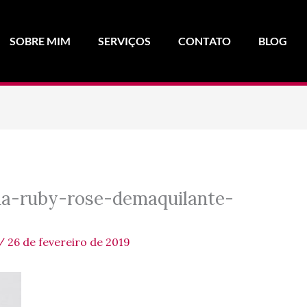
SOBRE MIM
SERVIÇOS
CONTATO
BLOG
ha-ruby-rose-demaquilante-
/
26 de fevereiro de 2019