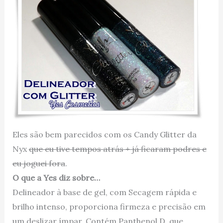
Eles são bem parecidos com os Candy Glitter da
Nyx
que eu tive tempos atrás + já ficaram podres e
eu joguei fora
.
O que a Yes diz sobre…
Delineador à base de gel, com Secagem rápida e
brilho intenso, proporciona firmeza e precisão em
um deslizar ímpar. Contém Panthenol D, que