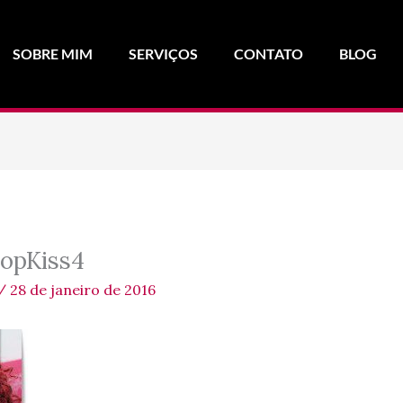
SOBRE MIM
SERVIÇOS
CONTATO
BLOG
opKiss4
/
28 de janeiro de 2016