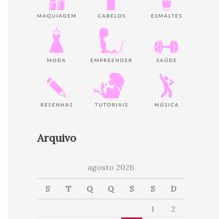
Arquivo
agosto 2026
S
T
Q
Q
S
S
D
1
2