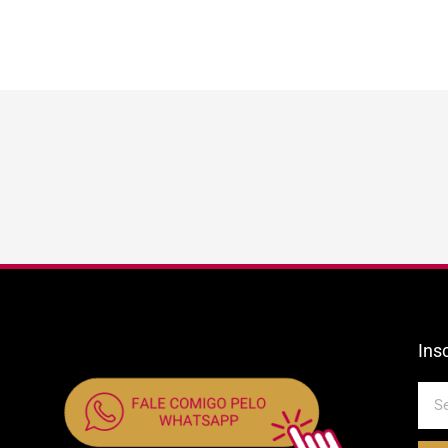
Ins
E-
mail