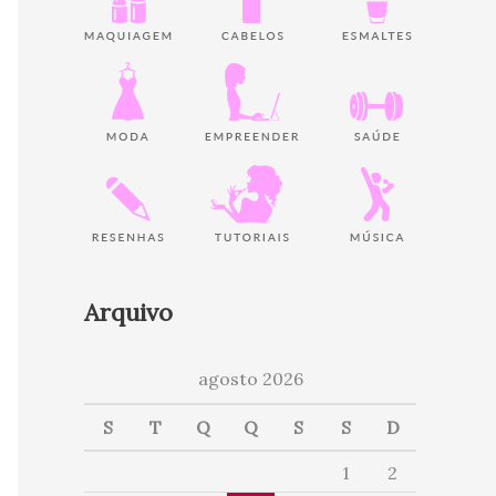
Arquivo
agosto 2026
S
T
Q
Q
S
S
D
1
2