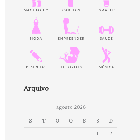
Arquivo
agosto 2026
S
T
Q
Q
S
S
D
1
2