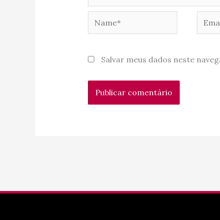
Name*
Email
Salvar meus dados neste naveg