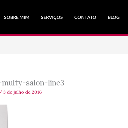
SOBRE MIM
SERVIÇOS
CONTATO
BLOG
-multy-salon-line3
/
3 de julho de 2016