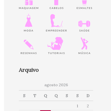
Arquivo
agosto 2026
S
T
Q
Q
S
S
D
1
2