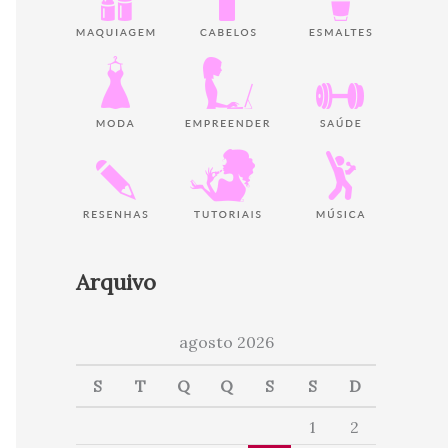
Arquivo
agosto 2026
S
T
Q
Q
S
S
D
1
2