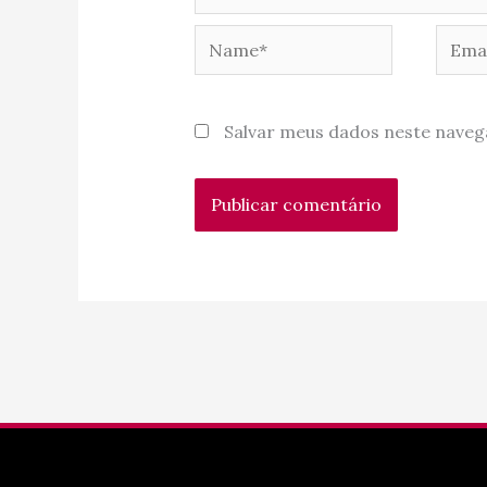
Name*
Email
Salvar meus dados neste naveg