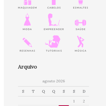
Arquivo
agosto 2026
S
T
Q
Q
S
S
D
1
2