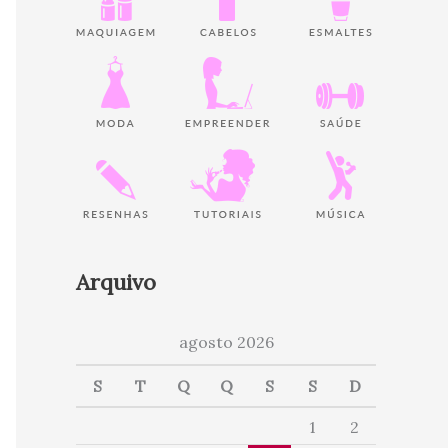
Arquivo
agosto 2026
S
T
Q
Q
S
S
D
1
2