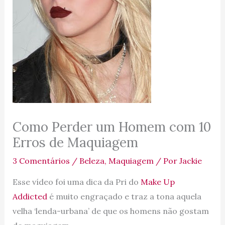
Como Perder um Homem com 10
Erros de Maquiagem
3 Comentários
/
Beleza
,
Maquiagem
/ Por
Jackie
Esse vídeo foi uma dica da Pri do
Make Up
Addicted
é muito engraçado e traz a tona aquela
velha ‘lenda-urbana’ de que os homens não gostam