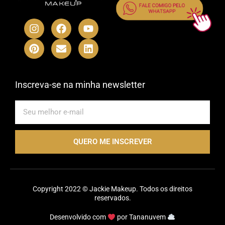
I
P
F
E
Y
L
n
i
a
n
o
i
s
n
c
v
u
n
t
t
e
e
t
k
a
e
b
l
u
e
g
r
o
o
b
d
r
e
o
p
e
i
Inscreva-se na minha newsletter
a
s
k
e
n
m
t
E-
mail
QUERO ME INSCREVER
Copyright 2022 © Jackie Makeup. Todos os direitos
reservados.
Desenvolvido com
por
Tananuvem