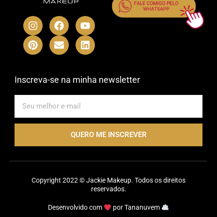
I
P
F
E
Y
L
n
i
a
n
o
i
s
n
c
v
u
n
t
t
e
e
t
k
a
e
b
l
u
e
g
r
o
o
b
d
r
e
o
p
e
i
Inscreva-se na minha newsletter
a
s
k
e
n
m
t
E-
mail
QUERO ME INSCREVER
Copyright 2022 © Jackie Makeup. Todos os direitos
reservados.
Desenvolvido com
por
Tananuvem