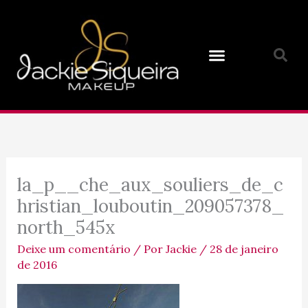
Ir
para
o
conteúdo
la_p__che_aux_souliers_de_c
hristian_louboutin_209057378_
north_545x
Deixe um comentário
/ Por
Jackie
/
28 de janeiro
de 2016