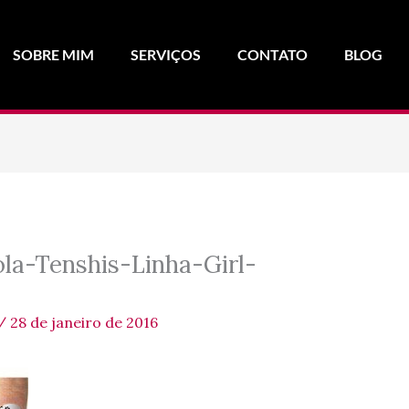
SOBRE MIM
SERVIÇOS
CONTATO
BLOG
la-Tenshis-Linha-Girl-
/
28 de janeiro de 2016