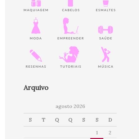
Arquivo
agosto 2026
S
T
Q
Q
S
S
D
1
2