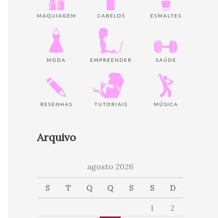
Arquivo
agosto 2026
S
T
Q
Q
S
S
D
1
2