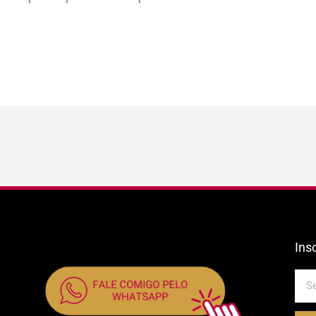
Ins
E-
mail