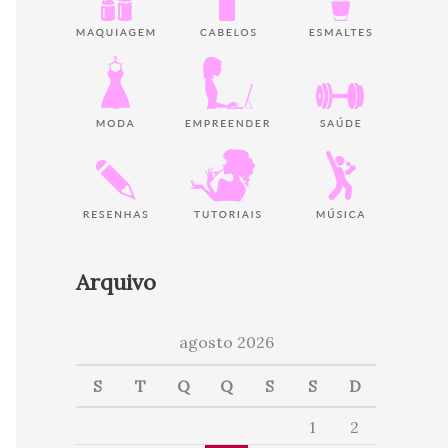
Arquivo
agosto 2026
S
T
Q
Q
S
S
D
1
2