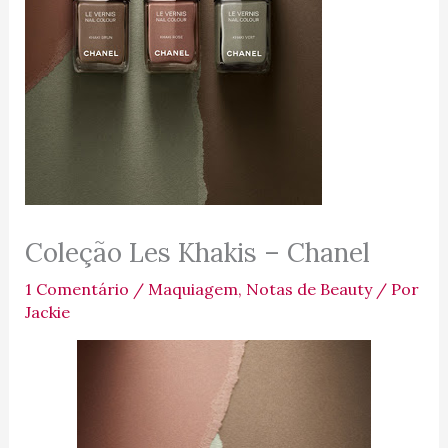
Coleção Les Khakis – Chanel
1 Comentário
/
Maquiagem
,
Notas de Beauty
/ Por
Jackie