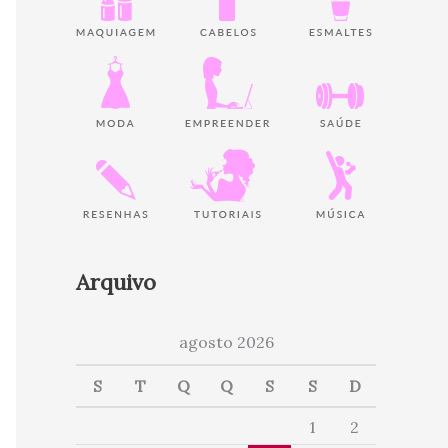
Arquivo
agosto 2026
S
T
Q
Q
S
S
D
1
2