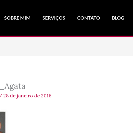
SOBRE MIM
SERVIÇOS
CONTATO
BLOG
A_Agata
/
28 de janeiro de 2016