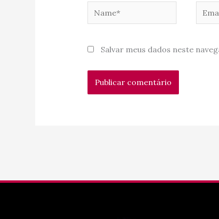
Name*
Email
Salvar meus dados neste naveg