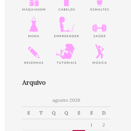
Arquivo
agosto 2026
S
T
Q
Q
S
S
D
1
2