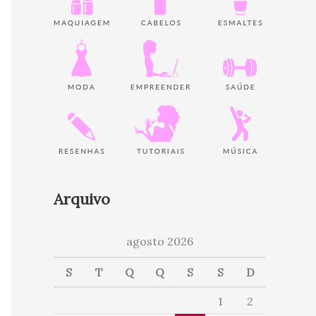
Arquivo
agosto 2026
S
T
Q
Q
S
S
D
1
2