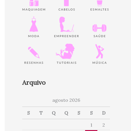
Arquivo
agosto 2026
S
T
Q
Q
S
S
D
1
2