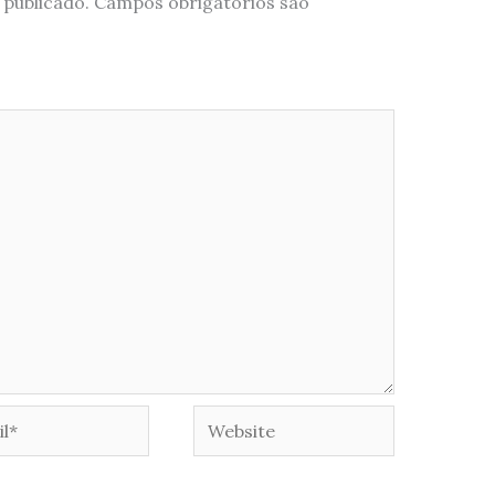
 publicado.
Campos obrigatórios são
*
Website