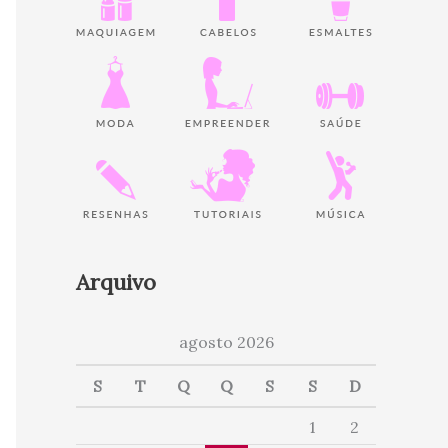
Arquivo
agosto 2026
S
T
Q
Q
S
S
D
1
2