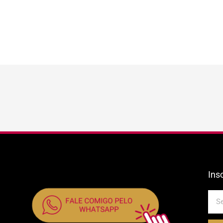
Ins
E-
mail