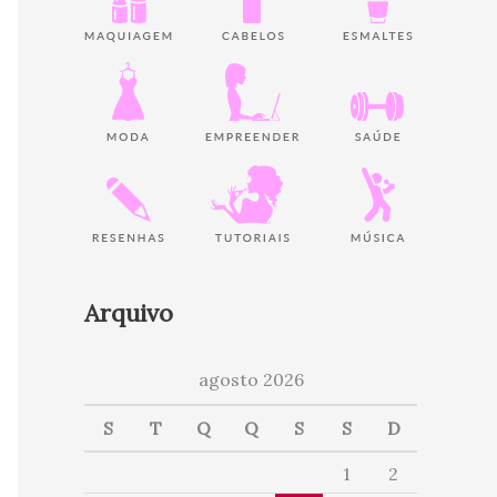
Arquivo
agosto 2026
S
T
Q
Q
S
S
D
1
2