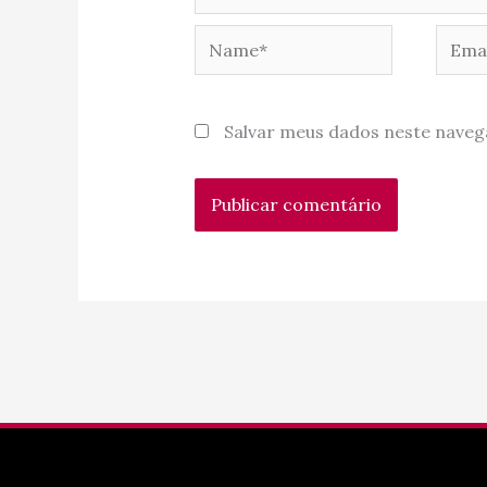
Name*
Email
Salvar meus dados neste naveg