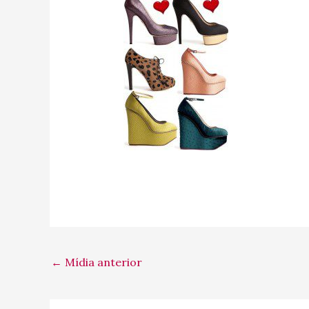
←
Mídia anterior