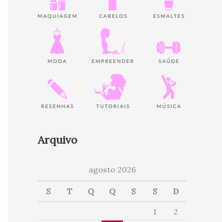
Arquivo
agosto 2026
S
T
Q
Q
S
S
D
1
2