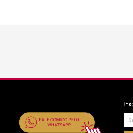
Ins
E-
mail