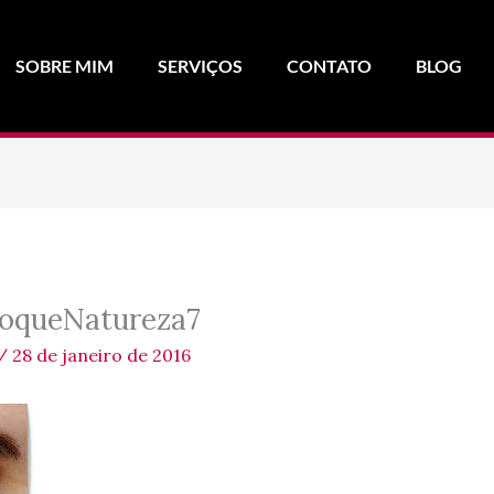
SOBRE MIM
SERVIÇOS
CONTATO
BLOG
ToqueNatureza7
/
28 de janeiro de 2016